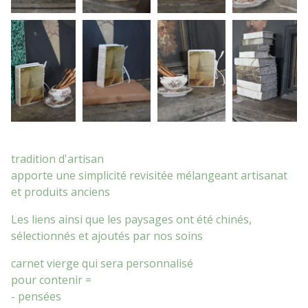
tradition d'artisan
apporte une simplicité revisitée mélangeant artisanat
et produits anciens
Les liens ainsi que les paysages ont été chinés,
sélectionnés et ajoutés par nos soins
carnet vierge qui sera personnalisé
pour contenir =
- pensées