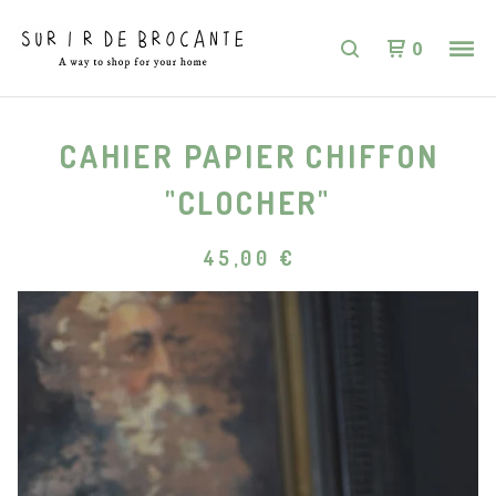
0
CAHIER PAPIER CHIFFON
"CLOCHER"
45,00
€