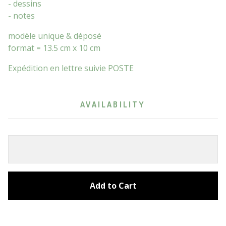
- dessins
- notes
modèle unique & déposé
format = 13.5 cm x 10 cm
Expédition en lettre suivie POSTE
AVAILABILITY
Add to Cart