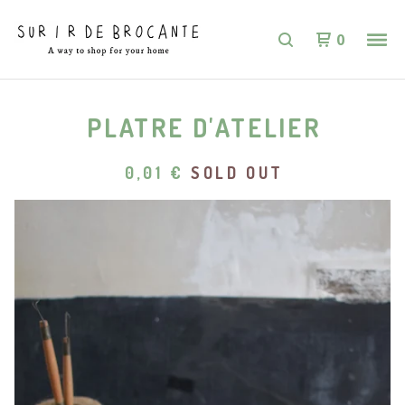
0
PLATRE D'ATELIER
0,01
€
SOLD OUT